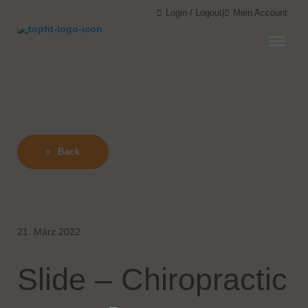
Menü überspringen
Menü überspringen
Login / Logout
|
Mein Account
Back
21. März 2022
Slide – Chiropractic