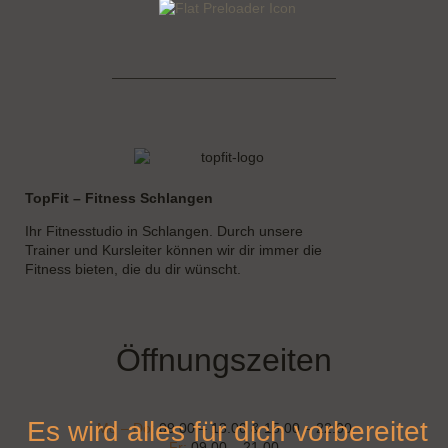
TopFit – Fitness Schlangen
Ihr Fitnesstudio in Schlangen. Durch unsere
Trainer und Kursleiter können wir dir immer die
Fitness bieten, die du dir wünscht.
Öffnungszeiten
Es wird alles für dich vorbereitet
Mo – Do:
09.00 – 13.00 & 15.00 – 22.00
Fr:
09.00 – 21.00