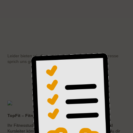
Leider bieten wir diesen Kurs aktuell nicht an. Bei Interesse
sprich uns gerne an.
TopFit – Fitness Schlangen
Ihr Fitnesstudio in Schlangen. Durch unsere Trainer und
Kursleiter können wir dir immer die Fitness bieten, die du dir