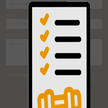
Telefon
(optional)
Deine Nachricht
*
Ich akzeptiere die
Datenschutzbedingungen
.
*
Senden
Formular übersprungen