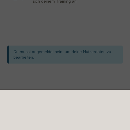
sich deinem Training an
Formular überspringen
Du musst angemeldet sein, um deine Nutzerdaten zu
bearbeiten.
Formular übersprungen
TopFit – Fitness Schlangen
Ihr Fitnesstudio in Schlangen. Durch unsere