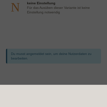
keine Einstellung
Für das Ausüben dieser Variante ist keine
Einstellung notwendig
Formular überspringen
Du musst angemeldet sein, um deine Nutzerdaten zu
bearbeiten.
Formular übersprungen