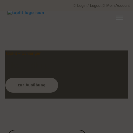
Menü überspringen
Menü überspringen
Login / Logout
|
Mein Account
TopFit – Schlangen
Bike – Biking
zur Ausübung