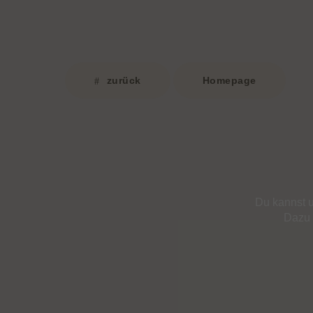
zurück
Homepage
Du kannst u
Dazu k