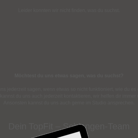
Leider konnten wir nicht finden, was du suchst.
Möchtest du uns etwas sagen, was du suchst?
ns jederzeit sagen, wenn etwas so nicht funktioniert, wie du es 
annst du uns auch jederzeit kontaktieren, wir helfen dir immer 
Ansonsten kannst du uns auch gerne im Studio ansprechen.
Dein TopFit – Schlangen-Team