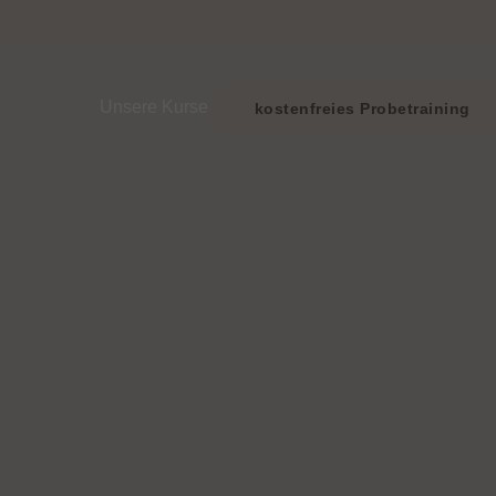
Zeige Menü-Unterpunkte von ‘Unsere Kurse’
Unsere Kurse
kostenfreies Probetraining