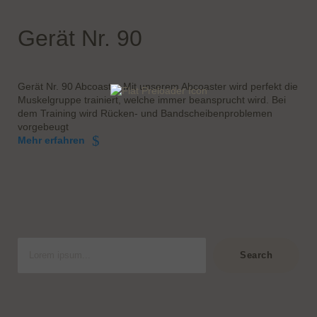
Gerät Nr. 90
Gerät Nr. 90 Abcoaster Mit unserem Abcoaster wird perfekt die
Muskelgruppe trainiert, welche immer beansprucht wird. Bei
dem Training wird Rücken- und Bandscheibenproblemen
vorgebeugt
Mehr erfahren
S
u
Search
c
h
e
n