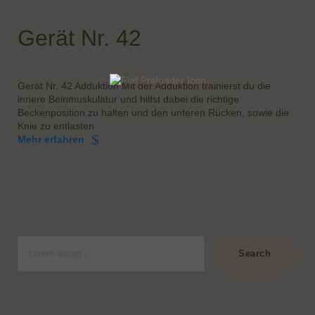
Gerät Nr. 42
Gerät Nr. 42 Adduktion Mit der Adduktion trainierst du die
innere Beinmuskulatur und hilfst dabei die richtige
Beckenposition zu halten und den unteren Rücken, sowie die
Knie zu entlasten
Mehr erfahren
S
u
Search
c
h
e
n