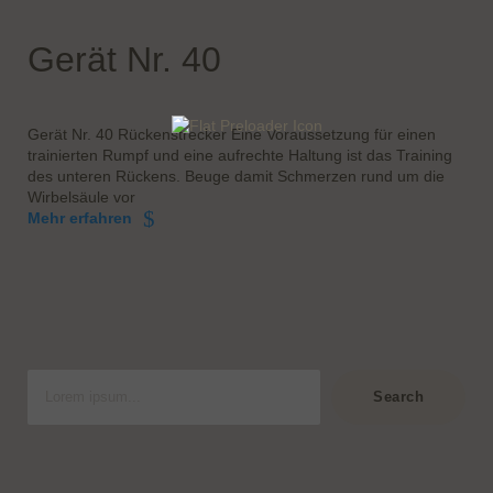
Gerät Nr. 40
Gerät Nr. 40 Rückenstrecker Eine Voraussetzung für einen
trainierten Rumpf und eine aufrechte Haltung ist das Training
des unteren Rückens. Beuge damit Schmerzen rund um die
Wirbelsäule vor
Mehr erfahren
S
u
Search
c
h
e
n