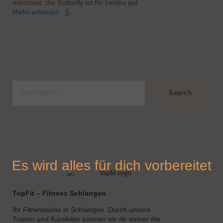
möchtest, der Butterfly ist für beides gut
Mehr erfahren
S
u
Search
c
h
e
n
Es wird alles für dich vorbereitet
TopFit – Fitness Schlangen
Ihr Fitnesstudio in Schlangen. Durch unsere
Trainer und Kursleiter können wir dir immer die