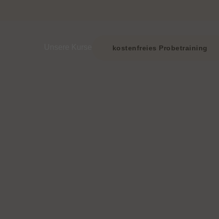
Zeige Menü-Unterpunkte von ‘Unsere Kurse’
Unsere Kurse
kostenfreies Probetraining