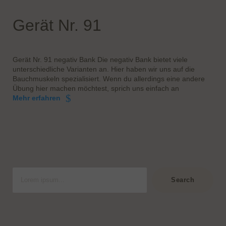
Gerät Nr. 91
Gerät Nr. 91 negativ Bank Die negativ Bank bietet viele
unterschiedliche Varianten an. Hier haben wir uns auf die
Bauchmuskeln spezialisiert. Wenn du allerdings eine andere
Übung hier machen möchtest, sprich uns einfach an
Mehr erfahren
S
u
Search
c
h
e
n